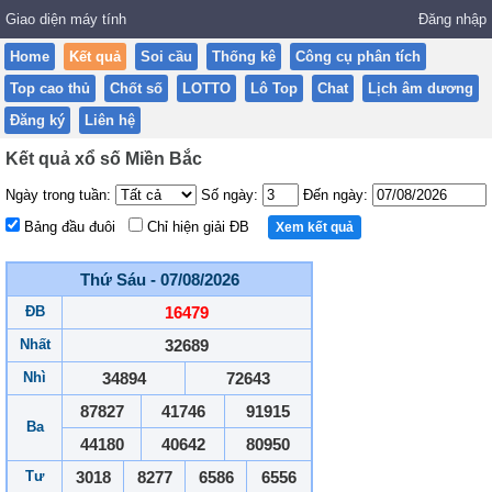
Giao diện máy tính
Đăng nhập
Home
Kết quả
Soi cầu
Thống kê
Công cụ phân tích
Top cao thủ
Chốt số
LOTTO
Lô Top
Chat
Lịch âm dương
Đăng ký
Liên hệ
Kết quả xổ số Miền Bắc
Ngày trong tuần:
Số ngày:
Đến ngày:
Bảng đầu đuôi
Chỉ hiện giải ĐB
Thứ Sáu - 07/08/2026
ĐB
16479
Nhất
32689
Nhì
34894
72643
87827
41746
91915
Ba
44180
40642
80950
Tư
3018
8277
6586
6556