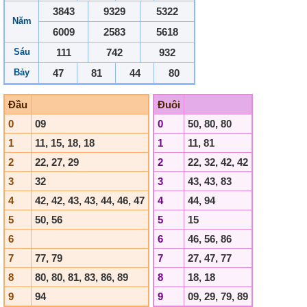
3843
9329
5322
Năm
6009
2583
5618
Sáu
111
742
932
Bảy
47
81
44
80
Đầu
Đuôi
0
09
0
50, 80, 80
1
11, 15, 18, 18
1
11, 81
2
22, 27, 29
2
22, 32, 42, 42
3
32
3
43, 43, 83
4
42, 42, 43, 43, 44, 46, 47
4
44, 94
5
50, 56
5
15
6
6
46, 56, 86
7
77, 79
7
27, 47, 77
8
80, 80, 81, 83, 86, 89
8
18, 18
9
94
9
09, 29, 79, 89