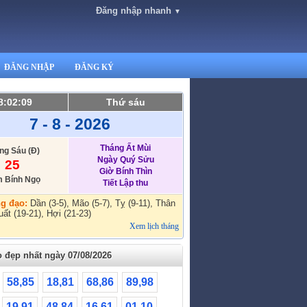
Đăng nhập nhanh
▼
ĐĂNG NHẬP
ĐĂNG KÝ
8:02:10
Thứ sáu
7 - 8 - 2026
Tháng Ất Mùi
ng Sáu (Đ)
Ngày Quý Sửu
25
Giờ Bính Thìn
 Bính Ngọ
Tiết Lập thu
g đạo:
Dần (3-5), Mão (5-7), Tỵ (9-11), Thân
uất (19-21), Hợi (21-23)
Xem lịch tháng
o đẹp nhất ngày 07/08/2026
58,85
18,81
68,86
89,98
19,91
48,84
16,61
01,10