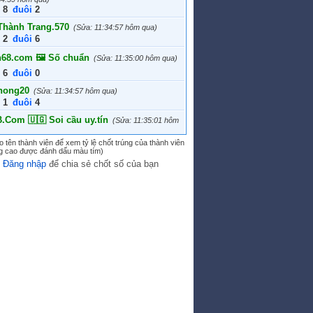
h1998
1.698.000
8
đuôi
2
74
1.676.000
Thành Trang.570
(Sửa: 11:34:57 hôm qua)
Ngắn (242168)
1.660.000
2
đuôi
6
ễn Hoài Nam 667
1.648.000
68.com 🖼 Số chuẩn
(Sửa: 11:35:00 hôm qua)
m32
1.632.000
6
đuôi
0
24
1.610.000
hong20
(Sửa: 11:34:57 hôm qua)
binh_
1.610.000
1
đuôi
4
g62.542
1.610.000
Com 🇺🇬 Soi cầu uy.tín
(Sửa: 11:35:01 hôm
p96_253
1.604.000
nh12 448
5
đuôi
7
1.576.000
 tên thành viên để xem tỷ lệ chốt trúng của thành viên
úng cao được đánh dấu màu tím)
75
(Sửa: 11:34:59 hôm qua)
y
Đăng nhập
để chia sẻ chốt số của bạn
1
đuôi
7
x846x355
(Chốt: 11:31:22 hôm qua)
nBacSo.Com 🚴‍♀️ Soi...
(Sửa: 11:34:56 hôm qua)
3
đuôi
6
 Trang 686
(Sửa: 11:34:59 hôm qua)
0
đuôi
9
UHAY.NET -MIỄN PHÍ 100%🛑💞
(Chốt:
ôm qua)
5