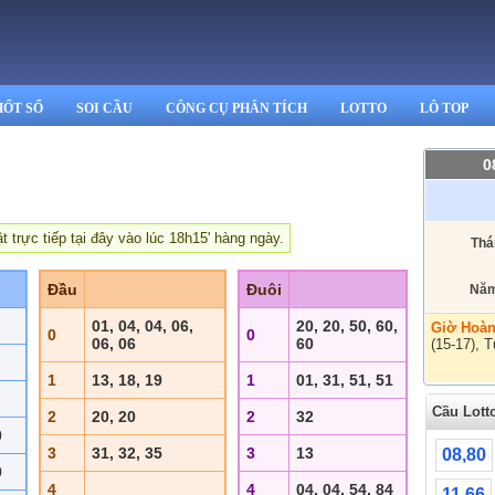
ỐT SỐ
SOI CẦU
CÔNG CỤ PHÂN TÍCH
LOTTO
LÔ TOP
0
trực tiếp tại đây vào lúc 18h15' hàng ngày.
Thá
Đầu
Đuôi
Năm
01, 04, 04, 06,
20, 20, 50, 60,
Giờ Hoàn
0
0
06, 06
60
(15-17), T
1
13, 18, 19
1
01, 31, 51, 51
Cầu Lott
2
20, 20
2
32
0
3
31, 32, 35
3
13
08,80
0
4
4
04, 04, 54, 84
11,66