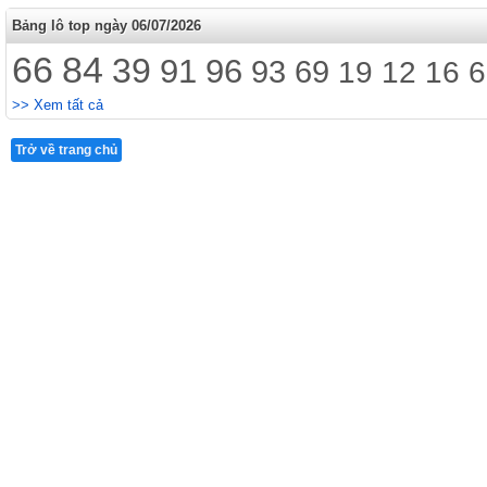
Bảng lô top ngày 06/07/2026
66
84
39
91
96
93
69
19
12
16
6
>> Xem tất cả
Trở về trang chủ