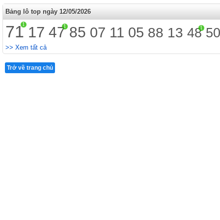
Bảng lô top ngày 12/05/2026
1
71
1
17
47
85
07
11
05
1
88
13
48
5
>> Xem tất cả
Trở về trang chủ