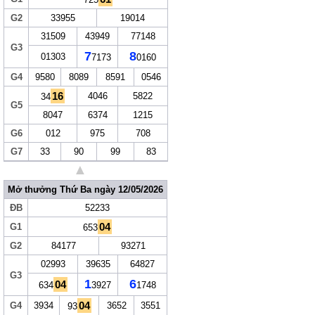
G2
33955
19014
31509
43949
77148
G3
7
8
01303
7173
0160
G4
9580
8089
8591
0546
16
4046
5822
34
G5
8047
6374
1215
G6
012
975
708
G7
33
90
99
83
▲
Mở thưởng Thứ Ba ngày 12/05/2026
ĐB
52233
04
G1
653
G2
84177
93271
02993
39635
64827
G3
1
6
04
634
3927
1748
04
G4
3934
3652
3551
93