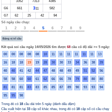
3352
7313
4385
3
G6
661
582
11
G7
62
25
42
94
Số ngày cầu chạy:
1
2
3
4
5
6
7
8
9
Bảng vị trí cầu
Kết quả soi cầu ngày 14/05/2026 tìm được
68
cầu có độ dài >= 5 ngày:
00
00
08
08
08
10
11
11
11
11
11
11
13
16
18
18
19
19
28
30
30
33
34
36
38
39
40
40
41
42
44
47
48
48
49
49
51
52
56
58
58
60
60
61
62
66
66
78
79
80
80
80
81
81
81
83
83
85
85
87
89
90
93
93
94
95
95
98
Trong đó có
18
cầu dài trên 5 ngày (đánh dấu đậm)
Cầu xuất hiện tại
33
cặp số khác nhau, trong đó có
18
cặp số có cầu chạy