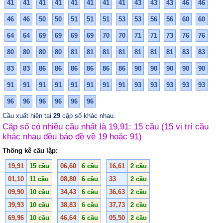
41
41
41
41
41
41
41
41
43
43
43
46
46
46
46
50
50
51
51
51
53
53
56
56
60
60
64
64
69
69
69
69
70
70
71
71
73
76
76
80
80
80
80
81
81
81
81
81
81
81
83
83
83
83
86
86
86
86
86
86
90
90
90
90
90
91
91
91
91
91
91
91
91
93
93
93
93
93
96
96
96
96
96
96
Cầu xuất hiện tại
29
cặp số khác nhau.
Cặp số có nhiều cầu nhất là 19,91: 15 cầu (15 vị trí cầu
khác nhau đều báo đề về 19 hoặc 91)
Thống kê cầu lặp:
19,91
15 cầu
06,60
6 cầu
16,61
2 cầu
01,10
11 cầu
08,80
6 cầu
33
2 cầu
09,90
10 cầu
34,43
6 cầu
36,63
2 cầu
39,93
10 cầu
38,83
6 cầu
37,73
2 cầu
69,96
10 cầu
46,64
6 cầu
05,50
2 cầu