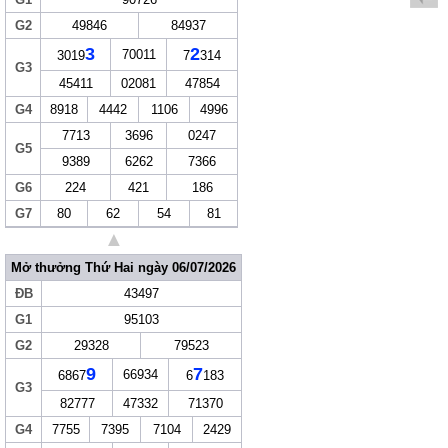
G2
49846
84937
3
2
70011
3019
7
314
G3
45411
02081
47854
G4
8918
4442
1106
4996
7713
3696
0247
G5
9389
6262
7366
G6
224
421
186
G7
80
62
54
81
▲
Mở thưởng Thứ Hai ngày 06/07/2026
ĐB
43497
G1
95103
G2
29328
79523
9
7
66934
6867
6
183
G3
82777
47332
71370
G4
7755
7395
7104
2429