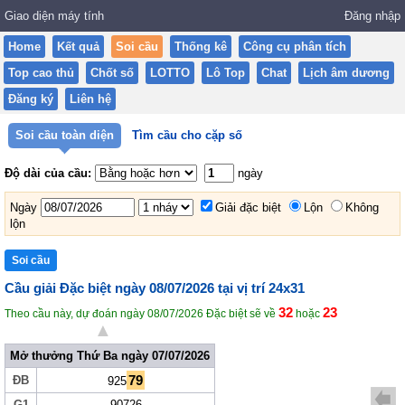
Giao diện máy tính
Đăng nhập
Home
Kết quả
Soi cầu
Thống kê
Công cụ phân tích
Top cao thủ
Chốt số
LOTTO
Lô Top
Chat
Lịch âm dương
Đăng ký
Liên hệ
Soi cầu toàn diện
Tìm cầu cho cặp số
Độ dài của cầu:
ngày
Ngày
Giải đặc biệt
Lộn
Không
lộn
Cầu giải Đặc biệt ngày 08/07/2026 tại vị trí 24x31
32
23
Theo cầu này, dự đoán ngày 08/07/2026 Đặc biệt sẽ về
hoặc
▲
Mở thưởng Thứ Ba ngày 07/07/2026
79
ĐB
925
G1
90726