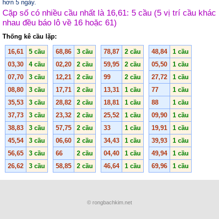
hơn 5 ngày.
Cặp số có nhiều cầu nhất là 16,61: 5 cầu (5 vị trí cầu khác
nhau đều báo lô về 16 hoặc 61)
Thống kê cầu lặp:
16,61
5 cầu
68,86
3 cầu
78,87
2 cầu
48,84
1 cầu
03,30
4 cầu
02,20
2 cầu
59,95
2 cầu
05,50
1 cầu
07,70
3 cầu
12,21
2 cầu
99
2 cầu
27,72
1 cầu
08,80
3 cầu
17,71
2 cầu
13,31
1 cầu
77
1 cầu
35,53
3 cầu
28,82
2 cầu
18,81
1 cầu
88
1 cầu
37,73
3 cầu
23,32
2 cầu
25,52
1 cầu
09,90
1 cầu
38,83
3 cầu
57,75
2 cầu
33
1 cầu
19,91
1 cầu
45,54
3 cầu
06,60
2 cầu
34,43
1 cầu
39,93
1 cầu
56,65
3 cầu
66
2 cầu
04,40
1 cầu
49,94
1 cầu
26,62
3 cầu
58,85
2 cầu
46,64
1 cầu
69,96
1 cầu
© rongbachkim.net