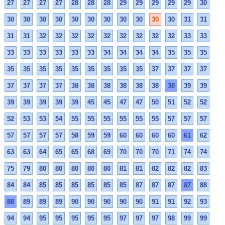
27
27
27
27
28
28
28
29
29
29
29
29
30
30
30
30
30
30
30
30
30
30
30
30
31
31
31
31
32
32
32
32
32
32
32
32
32
33
33
33
33
33
33
33
33
34
34
34
34
35
35
35
35
35
35
35
35
35
35
35
35
37
37
37
37
37
37
37
37
38
38
38
38
38
38
38
39
39
39
39
39
39
39
45
45
47
47
50
51
52
52
52
53
53
54
55
55
55
55
55
55
57
57
57
57
57
57
57
58
59
59
60
60
60
60
61
62
63
63
64
65
65
68
69
70
70
70
71
74
74
75
79
80
80
80
80
80
81
81
82
82
82
83
84
84
85
85
85
85
85
85
87
87
87
87
88
88
89
89
89
90
90
90
90
90
91
91
92
93
94
94
95
95
95
95
95
97
97
97
98
99
99