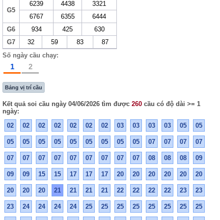
6239
4438
3321
G5
6767
6355
6444
G6
934
425
630
G7
32
59
83
87
Số ngày cầu chạy:
1
2
Bảng vị trí cầu
Kết quả soi cầu ngày 04/06/2026 tìm được
260
cầu có độ dài >= 1
ngày:
02
02
02
02
02
02
02
03
03
03
03
05
05
05
05
05
05
05
05
05
05
05
07
07
07
07
07
07
07
07
07
07
07
07
07
08
08
08
09
09
09
15
15
17
17
17
20
20
20
20
20
20
20
20
20
21
21
21
21
22
22
22
22
23
23
23
24
24
24
24
25
25
25
25
25
25
25
25