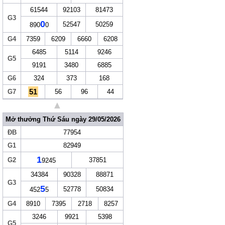
61544
92103
81473
G3
0
52547
50259
890
0
G4
7359
6209
6660
6208
6485
5114
9246
G5
9191
3480
6885
G6
324
373
168
51
G7
56
96
44
▲
Mở thưởng Thứ Sáu ngày 29/05/2026
ĐB
77954
G1
82949
1
G2
37851
9245
34384
90328
88871
G3
5
52778
50834
452
5
G4
8910
7395
2718
8257
3246
9921
5398
G5