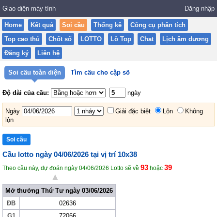
Giao diện máy tính
Đăng nhập
Home
Kết quả
Soi cầu
Thống kê
Công cụ phân tích
Top cao thủ
Chốt số
LOTTO
Lô Top
Chat
Lịch âm dương
Đăng ký
Liên hệ
Soi cầu toàn diện
Tìm cầu cho cặp số
Độ dài của cầu:
ngày
Ngày
Giải đặc biệt
Lộn
Không
lộn
Cầu lotto ngày 04/06/2026 tại vị trí 10x38
93
39
Theo cầu này, dự đoán ngày 04/06/2026 Lotto sẽ về
hoặc
▲
Mở thưởng Thứ Tư ngày 03/06/2026
ĐB
02636
G1
72066