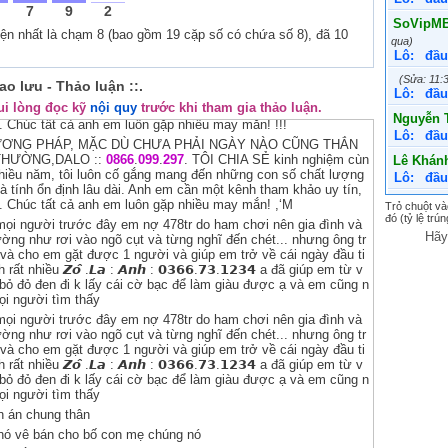
riúpp ạ* .
26
Minh 
7
9
2
SoVipMB.
ang về bán nhà chúng mày
27
Nguy
ện nhất là chạm 8 (bao gồm 19 cặp số có chứa số 8), đã 10
qua)
..tuyên án chung thân
28
lena
Lô:
đầu
ƯƠNG PHÁP, MẶC DÙ CHƯA PHẢI NGÀY NÀO CŨNG THẮN
29
Viên
 THƯỜNG,DALO ::
0866
.
099
.
297
. TÔI CHIA SẺ kinh nghiệm cùn
(Sửa: 11:
iao lưu - Thảo luận ::.
Lô:
đầu
iều năm, tôi luôn cố gắng mang đến những con số chất lượng
30
vanh
ui lòng đọc kỹ
nội quy
trước khi tham gia thảo luận.
 và tính ổn định lâu dài. Anh em cần một kênh tham khảo uy tín,
31
phan
Nguyễn 
. Chúc tất cả anh em luôn gặp nhiều may mắn! !!!
Lô:
đầu
32
volon
ƯƠNG PHÁP, MẶC DÙ CHƯA PHẢI NGÀY NÀO CŨNG THẮN
 THƯỜNG,DALO ::
0866
.
099
.
297
. TÔI CHIA SẺ kinh nghiệm cùn
Lê Khánh
33
mai-
iều năm, tôi luôn cố gắng mang đến những con số chất lượng
Lô:
đầu
34
ly_ha
 và tính ổn định lâu dài. Anh em cần một kênh tham khảo uy tín,
💞SOICA
y. Chúc tất cả anh em luôn gặp nhiều may mắn! ,‘M
35
Ngô G
Trỏ chuột vào
đó (tỷ lệ tr
11:31:16 h
mọi người trước đây em nợ 478tr do ham chơi nên gia đình và
Lô:
59, 9
Hã
ờng như rơi vào ngõ cụt và từng nghĩ đến chét... nhưng ông tr
ả và cho em gặt được 1 người và giúp em trở về cái ngày đầu ti
CauDep9
hiều 𝙕𝙤̂ .𝙇𝙖 : 𝘼𝙣𝙝 : 𝟬𝟯𝟲𝟲.𝟳𝟯.𝟭𝟮𝟯𝟰 a đã giúp em từ v
qua)
 bỏ đỏ đen đi k lấy cái cờ bạc để làm giàu được ạ và em cũng n
Lô:
đầu
mọi người tìm thấy
LayCauL
mọi người trước đây em nợ 478tr do ham chơi nên gia đình và
ờng như rơi vào ngõ cụt và từng nghĩ đến chét... nhưng ông tr
qua)
ả và cho em gặt được 1 người và giúp em trở về cái ngày đầu ti
Lô:
đầu
hiều 𝙕𝙤̂ .𝙇𝙖 : 𝘼𝙣𝙝 : 𝟬𝟯𝟲𝟲.𝟳𝟯.𝟭𝟮𝟯𝟰 a đã giúp em từ v
tam-v681
 bỏ đỏ đen đi k lấy cái cờ bạc để làm giàu được ạ và em cũng n
Lô:
đầu
mọi người tìm thấy
ên án chung thân
💞SOICA
nó vê bán cho bố con mẹ chúng nó
11:31:45 h