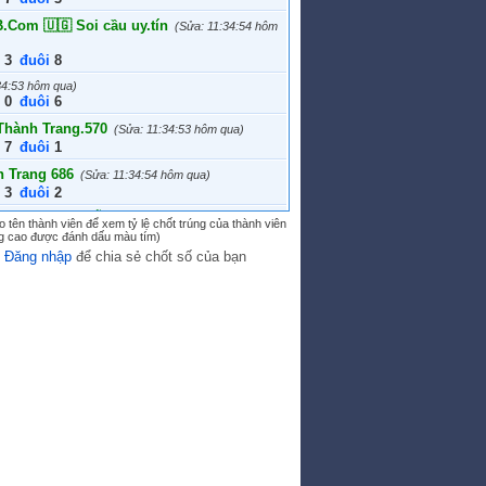
74
1.676.000
Com 🇺🇬 Soi cầu uy.tín
(Sửa: 11:34:54 hôm
ễn Hoài Nam 667
1.648.000
m32
1.632.000
3
đuôi
8
 Đàm Thanh
1.620.000
34:53 hôm qua)
0
đuôi
6
24
1.610.000
binh_
1.610.000
Thành Trang.570
(Sửa: 11:34:53 hôm qua)
7
đuôi
1
g62.542
1.610.000
 Trang 686
p96_253
1.604.000
(Sửa: 11:34:54 hôm qua)
3
đuôi
2
nh12 448
1.576.000
UHAY.NET -MIỄN PHÍ 100%🛑💞
(Chốt:
ia Sơn 109
1.572.000
 tên thành viên để xem tỷ lệ chốt trúng của thành viên
úng cao được đánh dấu màu tím)
ôm qua)
5
y
Đăng nhập
để chia sẻ chốt số của bạn
9.Com 🇳🇨 Số Chuẩn MB
(Sửa: 11:34:53 hôm
0
đuôi
9
o.Com ✅ Soi cầu chuẩn
(Sửa: 11:34:53 hôm
8
đuôi
1
75
(Sửa: 11:34:54 hôm qua)
9
đuôi
6
UHAY.NET -MI.ỄN PHÍ 100%🍀
(Chốt:
ôm qua)