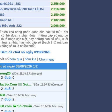
ganh1991_ 283
2.256.000
o: 0979634 và 598 Tuấn Lái Đò
2.216.000
889
2.150.000
hanh hai
2.102.000
g Hữu Anh_222
2.068.000
23
2.034.000
 hiện khả năng phán đoán của các "lô thủ". Khi
n có thể đưa ra phán đoán những cặp số nào có
giakhoa71 342
2.018.000
 lô tô hoặc đặc biệt, hay những con số đầu, đuôi
h Hữu Sơn.492
1.896.000
năng ra nhất, hay một cặp số (bạch thủ) mà bạn
 năng sẽ ra là nhiều nhất.
h.391
1.874.000
Bấm để chốt số ngày
09/08/2026
ánh Huy 38
1.852.000
ngo36223 968
1.836.000
hốt số
hôm qua
|
hôm kia
|
Chọn ngày
ến Anh 313
1.836.000
t số ngày 09/08/2026
(31)
n Anh 944
1.770.000
hong20
(Sửa: 11:34:53 hôm qua)
ienBacSo.Com 😔 Soi Cầu MB
1.748.000
3
đuôi
0
h12_213
1.742.000
nBacSo.Com 🚴‍♀️ Soi...
(Sửa: 11:34:53 hôm qua)
c Việt 655
1.742.000
2
đuôi
8
ễn Đức Yến_379
1.714.000
.468
(Sửa: 11:34:54 hôm qua)
980
1.710.000
7
đuôi
2
h1998
1.698.000
68.com 🖼 Số chuẩn
(Sửa: 11:34:54 hôm qua)
aby198x
1.680.000
7
đuôi
3