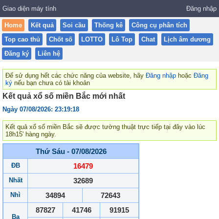
Giao diện máy tính
Đăng nhập
Home
Kết quả
Soi cầu
Thống kê
Công cụ phân tích
Top cao thủ
Chốt số
LOTTO
Lô Top
Chat
Lịch âm dương
Đăng ký
Liên hệ
Để sử dụng hết các chức năng của website, hãy
Đăng nhập
hoặc
Đăng
ký
nếu bạn chưa có tài khoản
Kết quả xổ số miền Bắc mới nhất
Ngày 07/08/2026: 23:19:19
Kết quả xổ số miền Bắc sẽ được tường thuật trực tiếp tại đây vào lúc
18h15' hàng ngày.
Thứ Sáu - 07/08/2026
ĐB
16479
Nhất
32689
Nhì
34894
72643
87827
41746
91915
Ba