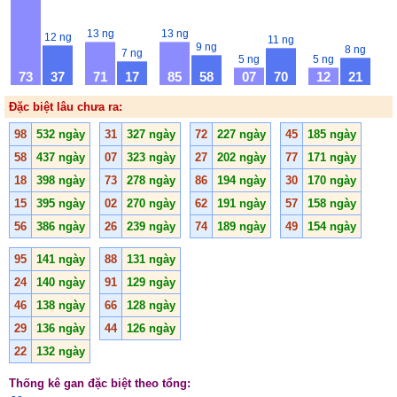
13 ng
13 ng
12 ng
11 ng
9 ng
8 ng
7 ng
5 ng
5 ng
73
37
71
17
85
58
07
70
12
21
Đặc biệt lâu chưa ra:
98
532 ngày
31
327 ngày
72
227 ngày
45
185 ngày
58
437 ngày
07
323 ngày
27
202 ngày
77
171 ngày
18
398 ngày
73
278 ngày
86
194 ngày
30
170 ngày
15
395 ngày
02
270 ngày
62
191 ngày
57
158 ngày
56
386 ngày
26
239 ngày
74
189 ngày
49
154 ngày
95
141 ngày
88
131 ngày
24
140 ngày
91
129 ngày
46
138 ngày
66
128 ngày
29
136 ngày
44
126 ngày
22
132 ngày
Thống kê gan đặc biệt theo tổng: