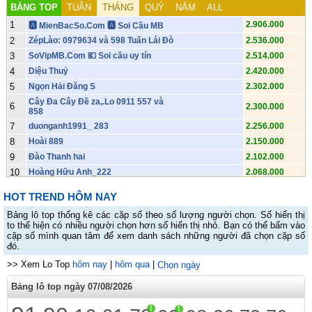
BẢNG TOP
TUẦN
THÁNG
QUÝ
NĂM
ALL
1
2.906.000
🅰️ MienBacSo.Com 🅰️ Soi Cầu MB
2
ZépLào: 0979634 và 598 Tuấn Lái Đò
2.536.000
3
SoVipMB.Com 💶 Soi cầu uy tín
2.514.000
4
Diệu Thuỷ
2.420.000
5
Ngọn Hải Đăng S
2.302.000
Cây Đa Cây Đề za,.Lo 0911 557 và
6
2.300.000
858
7
duonganh1991_ 283
2.256.000
8
Hoài 889
2.150.000
9
Đào Thanh hai
2.102.000
10
Hoàng Hữu Anh_222
2.068.000
11
HHH123
2.034.000
HOT TREND HÔM NAY
12
phangiakhoa71 342
2.018.000
Bảng lô top thống kê các cặp số theo số lượng người chọn. Số hiển thị
13
Huỳnh Hữu Sơn.492
1.896.000
to thể hiện có nhiều người chọn hơn số hiển thị nhỏ. Bạn có thể bấm vào
14
Khánh.391
1.874.000
cặp số mình quan tâm để xem danh sách những người đã chọn cặp số
đó.
15
Lê Khánh Huy 38
1.852.000
>> Xem Lo Top
16
Mr Baby198x
hôm nay
|
hôm qua
|
1.840.000
Chọn ngày
17
yen-ngo36223 968
1.836.000
Bảng lô top ngày 07/08/2026
18
Vũ Tiến Anh 313
1.836.000
1
1
19
Viên Đàm Thanh
1.780.000