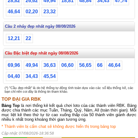
28,82
26,62
49,94
18,81
48,84
34,43
47,74
46,64
02,20
23,32
Cầu 2 nháy đẹp nhất ngày 08/08/2026
12,21
22
Cầu Đặc biệt đẹp nhất ngày 08/08/2026
69,96
49,94
36,63
06,60
56,65
66
46,64
04,40
34,43
45,54
(*) "Cầu đẹp nhất" là do hệ thống tự động tính toán dựa vào các số liệu thống kê, các
bạn chỉ nên coi đây là thông tin tham khảo.
TOP ĐẠI GIA RBK
Bảng Top
là nơi thống kê kết quả chơi loto của các thành viên RBK. Bảng
được chia thành các mục Tuần, Tháng, Quý, Năm, All (toàn thời gian). Mỗi
mục liệt kê theo thứ tự từ cao xuống thấp của 50 thành viên giành được
nhiều k nhất trong khoảng thời gian tương ứng.
* Thành viên bị cấm chat sẽ không được hiển thị trong bảng top
Cập nhật: 07/08/2026-18:36:58