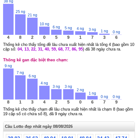
38 ng
25 ng
21 ng
10 ng
6 ng
5 ng
4 ng
3 ng
1 ng
0 ng
4
8
2
0
5
9
1
7
3
6
Thống kê cho thấy tổng đề lâu chưa xuất hiện nhất là tổng 4 (bao gồm 10
cặp số:
04, 13, 22, 31, 40, 59, 68, 77, 86, 95
) đã 38 ngày chưa ra.
Thống kê gan đặc biệt theo chạm:
9 ng
7 ng
6 ng
4 ng
3 ng
3 ng
2 ng
1 ng
0 ng
0 ng
8
1
3
4
2
5
0
6
7
9
Thống kê cho thấy chạm đề lâu chưa xuất hiện nhất là chạm 8 (bao gồm
19 cặp số có chứa số 8), đã 9 ngày chưa ra.
Cầu Lotto đẹp nhất ngày 08/08/2026