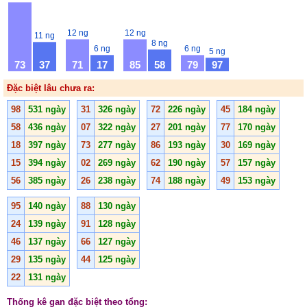
12 ng
12 ng
11 ng
8 ng
6 ng
6 ng
5 ng
73
37
71
17
85
58
79
97
Đặc biệt lâu chưa ra:
98
531 ngày
31
326 ngày
72
226 ngày
45
184 ngày
58
436 ngày
07
322 ngày
27
201 ngày
77
170 ngày
18
397 ngày
73
277 ngày
86
193 ngày
30
169 ngày
15
394 ngày
02
269 ngày
62
190 ngày
57
157 ngày
56
385 ngày
26
238 ngày
74
188 ngày
49
153 ngày
95
140 ngày
88
130 ngày
24
139 ngày
91
128 ngày
46
137 ngày
66
127 ngày
29
135 ngày
44
125 ngày
22
131 ngày
Thống kê gan đặc biệt theo tổng: