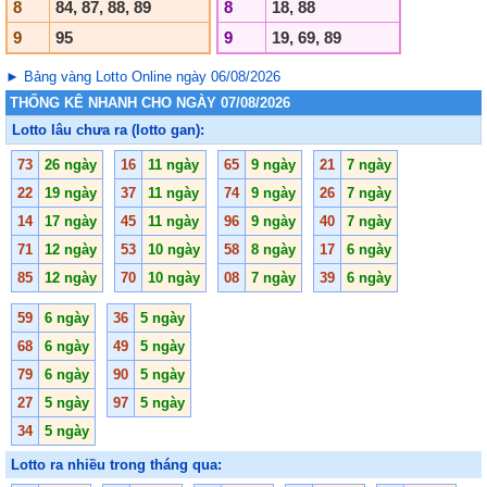
8
84, 87, 88, 89
8
18, 88
9
95
9
19, 69, 89
► Bảng vàng Lotto Online ngày 06/08/2026
THỐNG KÊ NHANH CHO NGÀY 07/08/2026
Lotto lâu chưa ra (lotto gan):
73
26 ngày
16
11 ngày
65
9 ngày
21
7 ngày
22
19 ngày
37
11 ngày
74
9 ngày
26
7 ngày
14
17 ngày
45
11 ngày
96
9 ngày
40
7 ngày
71
12 ngày
53
10 ngày
58
8 ngày
17
6 ngày
85
12 ngày
70
10 ngày
08
7 ngày
39
6 ngày
59
6 ngày
36
5 ngày
68
6 ngày
49
5 ngày
79
6 ngày
90
5 ngày
27
5 ngày
97
5 ngày
34
5 ngày
Lotto ra nhiều trong tháng qua: