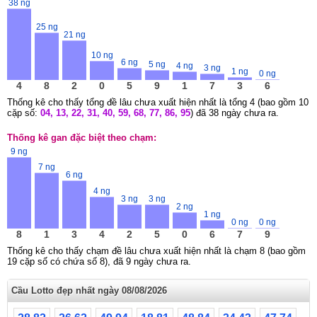
38 ng
25 ng
21 ng
10 ng
6 ng
5 ng
4 ng
3 ng
1 ng
0 ng
4
8
2
0
5
9
1
7
3
6
Thống kê cho thấy tổng đề lâu chưa xuất hiện nhất là tổng 4 (bao gồm 10
cặp số:
04, 13, 22, 31, 40, 59, 68, 77, 86, 95
) đã 38 ngày chưa ra.
Thống kê gan đặc biệt theo chạm:
9 ng
7 ng
6 ng
4 ng
3 ng
3 ng
2 ng
1 ng
0 ng
0 ng
8
1
3
4
2
5
0
6
7
9
Thống kê cho thấy chạm đề lâu chưa xuất hiện nhất là chạm 8 (bao gồm
19 cặp số có chứa số 8), đã 9 ngày chưa ra.
Cầu Lotto đẹp nhất ngày 08/08/2026