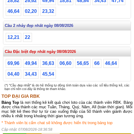
28,82
26,62
49,94
18,81
48,84
34,43
47,74
46,64
02,20
23,32
Cầu 2 nháy đẹp nhất ngày 08/08/2026
12,21
22
Cầu Đặc biệt đẹp nhất ngày 08/08/2026
69,96
49,94
36,63
06,60
56,65
66
46,64
04,40
34,43
45,54
(*) "Cầu đẹp nhất" là do hệ thống tự động tính toán dựa vào các số liệu thống kê, các
bạn chỉ nên coi đây là thông tin tham khảo.
TOP ĐẠI GIA RBK
Bảng Top
là nơi thống kê kết quả chơi loto của các thành viên RBK. Bảng
được chia thành các mục Tuần, Tháng, Quý, Năm, All (toàn thời gian). Mỗi
mục liệt kê theo thứ tự từ cao xuống thấp của 50 thành viên giành được
nhiều k nhất trong khoảng thời gian tương ứng.
* Thành viên bị cấm chat sẽ không được hiển thị trong bảng top
Cập nhật: 07/08/2026-18:36:58