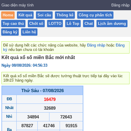
Giao diện máy tính
Đăng nhập
Home
Kết quả
Soi cầu
Thống kê
Công cụ phân tích
Top cao thủ
Chốt số
LOTTO
Lô Top
Chat
Lịch âm dương
Đăng ký
Liên hệ
Để sử dụng hết các chức năng của website, hãy
Đăng nhập
hoặc
Đăng
ký
nếu bạn chưa có tài khoản
Kết quả xổ số miền Bắc mới nhất
Ngày 08/08/2026: 04:56:34
Kết quả xổ số miền Bắc sẽ được tường thuật trực tiếp tại đây vào lúc
18h15' hàng ngày.
Thứ Sáu - 07/08/2026
ĐB
16479
Nhất
32689
Nhì
34894
72643
87827
41746
91915
Ba