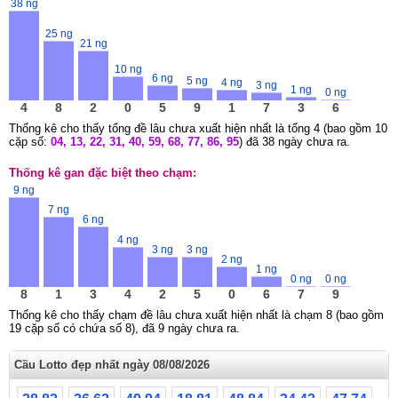
38 ng
25 ng
21 ng
10 ng
6 ng
5 ng
4 ng
3 ng
1 ng
0 ng
4
8
2
0
5
9
1
7
3
6
Thống kê cho thấy tổng đề lâu chưa xuất hiện nhất là tổng 4 (bao gồm 10
cặp số:
04, 13, 22, 31, 40, 59, 68, 77, 86, 95
) đã 38 ngày chưa ra.
Thống kê gan đặc biệt theo chạm:
9 ng
7 ng
6 ng
4 ng
3 ng
3 ng
2 ng
1 ng
0 ng
0 ng
8
1
3
4
2
5
0
6
7
9
Thống kê cho thấy chạm đề lâu chưa xuất hiện nhất là chạm 8 (bao gồm
19 cặp số có chứa số 8), đã 9 ngày chưa ra.
Cầu Lotto đẹp nhất ngày 08/08/2026