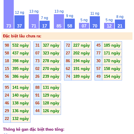
13 ng
13 ng
12 ng
11 ng
9 ng
8 ng
7 ng
5 ng
5 ng
73
37
71
17
85
58
07
70
12
21
Đặc biệt lâu chưa ra:
98
532 ngày
31
327 ngày
72
227 ngày
45
185 ngày
58
437 ngày
07
323 ngày
27
202 ngày
77
171 ngày
18
398 ngày
73
278 ngày
86
194 ngày
30
170 ngày
15
395 ngày
02
270 ngày
62
191 ngày
57
158 ngày
56
386 ngày
26
239 ngày
74
189 ngày
49
154 ngày
95
141 ngày
88
131 ngày
24
140 ngày
91
129 ngày
46
138 ngày
66
128 ngày
29
136 ngày
44
126 ngày
22
132 ngày
Thống kê gan đặc biệt theo tổng: