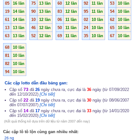
05
16 lần
75
13 lần
60
12 lần
92
11 lần
53
10 lần
19
14 lần
90
13 lần
83
12 lần
95
11 lần
54
10 lần
61
14 lần
10
12 lần
06
11 lần
02
10 lần
62
10 lần
13
13 lần
46
12 lần
50
11 lần
24
10 lần
65
10 lần
63
13 lần
52
12 lần
69
11 lần
35
10 lần
67
10 lần
68
10 lần
81
10 lần
82
10 lần
94
10 lần
Các cặp lotto dẫn đầu bảng gan:
73
Cặp số
đã
26
ngày chưa ra, cực đại là
36
ngày (từ 07/09/2022
đến 12/10/2022)
[Chi tiết]
22
Cặp số
đã
19
ngày chưa ra, cực đại là
30
ngày (từ 08/06/2007
đến 07/07/2007)
[Chi tiết]
14
Cặp số
đã
17
ngày chưa ra, cực đại là
33
ngày (từ 14/01/2020
đến 15/02/2020)
[Chi tiết]
(Kết quả thống kê dựa trên dữ liệu từ năm 2007 đến nay)
Các cặp lô tô lộn cùng gan nhiều nhất:
26 ng