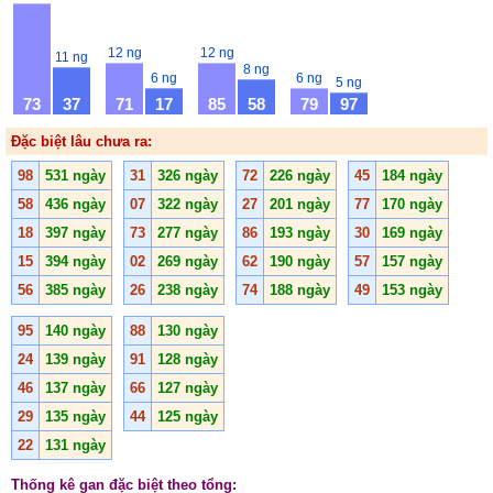
12 ng
12 ng
11 ng
8 ng
6 ng
6 ng
5 ng
73
37
71
17
85
58
79
97
Đặc biệt lâu chưa ra:
98
531 ngày
31
326 ngày
72
226 ngày
45
184 ngày
58
436 ngày
07
322 ngày
27
201 ngày
77
170 ngày
18
397 ngày
73
277 ngày
86
193 ngày
30
169 ngày
15
394 ngày
02
269 ngày
62
190 ngày
57
157 ngày
56
385 ngày
26
238 ngày
74
188 ngày
49
153 ngày
95
140 ngày
88
130 ngày
24
139 ngày
91
128 ngày
46
137 ngày
66
127 ngày
29
135 ngày
44
125 ngày
22
131 ngày
Thống kê gan đặc biệt theo tổng: