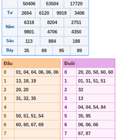
50406
53504
17720
Tư
2654
6120
9919
3406
6318
8204
2751
Năm
9801
4706
4350
Sáu
113
884
188
Bảy
35
69
95
89
Đầu
Đuôi
0
01, 04, 04, 06, 06, 06
0
20, 20, 50, 60, 60
1
13, 18, 19
1
01, 31, 51, 51
2
20, 20
2
32
3
31, 32, 35
3
13
4
4
04, 04, 54, 84
5
50, 51, 51, 54
5
35, 95
6
60, 60, 67, 69
6
06, 06, 06
7
7
67, 87