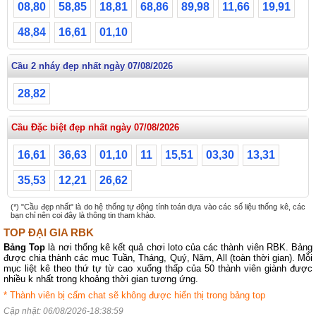
08,80
58,85
18,81
68,86
89,98
11,66
19,91
48,84
16,61
01,10
Cầu 2 nháy đẹp nhất ngày 07/08/2026
28,82
Cầu Đặc biệt đẹp nhất ngày 07/08/2026
16,61
36,63
01,10
11
15,51
03,30
13,31
35,53
12,21
26,62
(*) "Cầu đẹp nhất" là do hệ thống tự động tính toán dựa vào các số liệu thống kê, các
bạn chỉ nên coi đây là thông tin tham khảo.
TOP ĐẠI GIA RBK
Bảng Top
là nơi thống kê kết quả chơi loto của các thành viên RBK. Bảng
được chia thành các mục Tuần, Tháng, Quý, Năm, All (toàn thời gian). Mỗi
mục liệt kê theo thứ tự từ cao xuống thấp của 50 thành viên giành được
nhiều k nhất trong khoảng thời gian tương ứng.
* Thành viên bị cấm chat sẽ không được hiển thị trong bảng top
Cập nhật: 06/08/2026-18:38:59