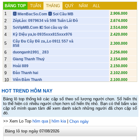
BẢNG TOP
TUẦN
THÁNG
QUÝ
NĂM
ALL
1
2.906.000
🅰️ MienBacSo.Com 🅰️ Soi Cầu MB
2
ZépLào: 0979634 và 598 Tuấn Lái Đò
2.674.000
3
SoVipMB.Com 💶 Soi cầu uy tín
2.514.000
4
Kỳ Diệu ya,lo 0935xxx815xxx976
2.420.000
Cây Đa Cây Đề za,.Lo 0911 557 và
5
2.300.000
858
6
duonganh1991_ 283
2.256.000
7
Giang Thanh Thuỷ
2.154.000
8
Hoài 889
2.150.000
9
Đào Thanh hai
2.102.000
10
Viên Đàm Thanh
2.100.000
11
Hoàng Hữu Anh_222
2.068.000
HOT TREND HÔM NAY
12
HHH123
2.034.000
Bảng lô top thống kê các cặp số theo số lượng người chọn. Số hiển thị
13
phangiakhoa71 342
2.018.000
to thể hiện có nhiều người chọn hơn số hiển thị nhỏ. Bạn có thể bấm vào
14
Huỳnh Hữu Sơn.492
1.896.000
cặp số mình quan tâm để xem danh sách những người đã chọn cặp số
đó.
15
Khánh.391
1.874.000
>> Xem Lo Top
16
Lê Khánh Huy 38
hôm qua
|
hôm kia
|
1.852.000
Chọn ngày
17
Mr Baby198x
1.840.000
Bảng lô top ngày 07/08/2026
18
yen-ngo36223 968
1.836.000