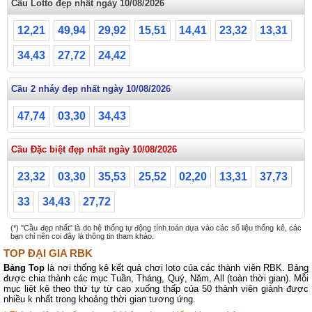
Cầu Lotto đẹp nhất ngày 10/08/2026
12,21
49,94
29,92
15,51
14,41
23,32
13,31
34,43
27,72
24,42
Cầu 2 nháy đẹp nhất ngày 10/08/2026
47,74
03,30
34,43
Cầu Đặc biệt đẹp nhất ngày 10/08/2026
23,32
03,30
35,53
25,52
02,20
13,31
37,73
33
34,43
27,72
(*) "Cầu đẹp nhất" là do hệ thống tự động tính toán dựa vào các số liệu thống kê, các
bạn chỉ nên coi đây là thông tin tham khảo.
TOP ĐẠI GIA RBK
Bảng Top
là nơi thống kê kết quả chơi loto của các thành viên RBK. Bảng
được chia thành các mục Tuần, Tháng, Quý, Năm, All (toàn thời gian). Mỗi
mục liệt kê theo thứ tự từ cao xuống thấp của 50 thành viên giành được
nhiều k nhất trong khoảng thời gian tương ứng.