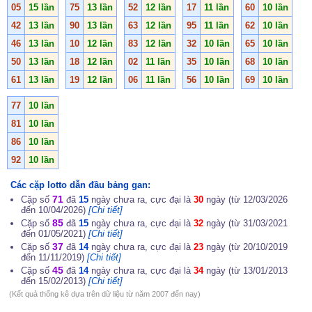
05
15 lần
75
13 lần
52
12 lần
17
11 lần
60
10 lần
42
13 lần
90
13 lần
63
12 lần
95
11 lần
62
10 lần
46
13 lần
10
12 lần
83
12 lần
32
10 lần
65
10 lần
50
13 lần
18
12 lần
02
11 lần
35
10 lần
68
10 lần
61
13 lần
19
12 lần
06
11 lần
56
10 lần
69
10 lần
77
10 lần
81
10 lần
86
10 lần
92
10 lần
Các cặp lotto dẫn đầu bảng gan:
71
Cặp số
đã
15
ngày chưa ra, cực đại là
30
ngày (từ 12/03/2026
đến 10/04/2026)
[Chi tiết]
85
Cặp số
đã
15
ngày chưa ra, cực đại là
32
ngày (từ 31/03/2021
đến 01/05/2021)
[Chi tiết]
37
Cặp số
đã
14
ngày chưa ra, cực đại là
23
ngày (từ 20/10/2019
đến 11/11/2019)
[Chi tiết]
45
Cặp số
đã
14
ngày chưa ra, cực đại là
34
ngày (từ 13/01/2013
đến 15/02/2013)
[Chi tiết]
(Kết quả thống kê dựa trên dữ liệu từ năm 2007 đến nay)