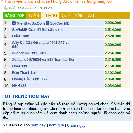
* Thành viên bị cấm chat sẽ không được hiển thị trong bảng top
Cập nhật: 09/08/2026-18:38:29
BẢNG TOP
TUẦN
THÁNG
QUÝ
NĂM
ALL
1
2.906.000
🅰️ MienBacSo.Com 🅰️ Soi Cầu MB
2
SoVipMB.Com 💶 Soi cầu uy tín
2.514.000
3
Diệu Thuỷ
2.420.000
Cây Đa Cây Đề za,.Lo 0911 557 và
4
2.300.000
858
5
duonganh1991_ 283
2.256.000
6
ZépLào: 0979634 và 598 Tuấn Lái Đò
2.216.000
7
Hoài 889
2.150.000
8
Đào Thanh hai
2.102.000
9
Hoàng Hữu Anh_222
2.068.000
10
HHH123
2.034.000
11
phangiakhoa71 342
2.018.000
HOT TREND HÔM NAY
12
Giang Thanh Thuỷ
1.982.000
Bảng lô top thống kê các cặp số theo số lượng người chọn. Số hiển thị
13
Huỳnh Hữu Sơn.492
1.896.000
to thể hiện có nhiều người chọn hơn số hiển thị nhỏ. Bạn có thể bấm vào
14
Khánh.391
1.874.000
cặp số mình quan tâm để xem danh sách những người đã chọn cặp số
đó.
15
Lê Khánh Huy 38
1.852.000
>> Xem Lo Top
16
yen-ngo36223 968
hôm nay
|
hôm qua
|
1.836.000
Chọn ngày
17
Vũ Tiến Anh 313
1.836.000