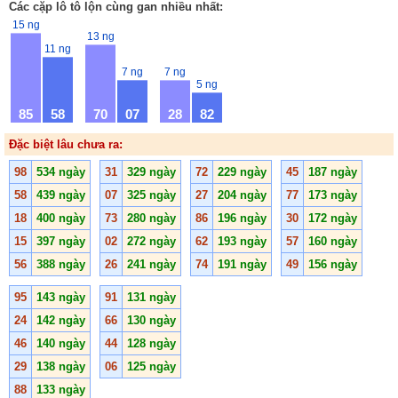
Các cặp lô tô lộn cùng gan nhiều nhất:
15 ng
13 ng
11 ng
7 ng
7 ng
5 ng
85
58
70
07
28
82
Đặc biệt lâu chưa ra:
98
534 ngày
31
329 ngày
72
229 ngày
45
187 ngày
58
439 ngày
07
325 ngày
27
204 ngày
77
173 ngày
18
400 ngày
73
280 ngày
86
196 ngày
30
172 ngày
15
397 ngày
02
272 ngày
62
193 ngày
57
160 ngày
56
388 ngày
26
241 ngày
74
191 ngày
49
156 ngày
95
143 ngày
91
131 ngày
24
142 ngày
66
130 ngày
46
140 ngày
44
128 ngày
29
138 ngày
06
125 ngày
88
133 ngày