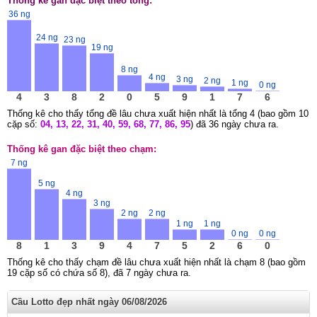
Thống kê gan đặc biệt theo tổng:
36 ng
24 ng
23 ng
19 ng
8 ng
4 ng
3 ng
2 ng
1 ng
0 ng
4
3
8
2
0
5
9
1
7
6
Thống kê cho thấy tổng đề lâu chưa xuất hiện nhất là tổng 4 (bao gồm 10
cặp số:
04, 13, 22, 31, 40, 59, 68, 77, 86, 95
) đã 36 ngày chưa ra.
Thống kê gan đặc biệt theo chạm:
7 ng
5 ng
4 ng
3 ng
2 ng
2 ng
1 ng
1 ng
0 ng
0 ng
8
1
3
9
4
7
5
2
6
0
Thống kê cho thấy chạm đề lâu chưa xuất hiện nhất là chạm 8 (bao gồm
19 cặp số có chứa số 8), đã 7 ngày chưa ra.
Cầu Lotto đẹp nhất ngày 06/08/2026