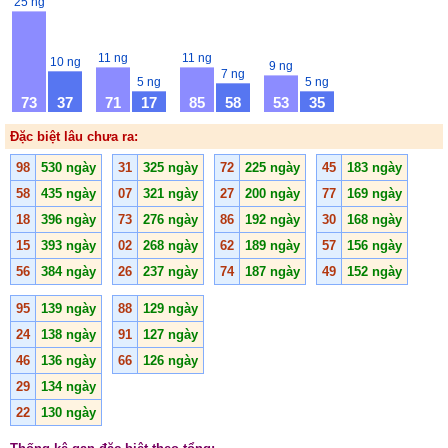
25 ng
11 ng
11 ng
10 ng
9 ng
7 ng
5 ng
5 ng
73
37
71
17
85
58
53
35
Đặc biệt lâu chưa ra:
98
530 ngày
31
325 ngày
72
225 ngày
45
183 ngày
58
435 ngày
07
321 ngày
27
200 ngày
77
169 ngày
18
396 ngày
73
276 ngày
86
192 ngày
30
168 ngày
15
393 ngày
02
268 ngày
62
189 ngày
57
156 ngày
56
384 ngày
26
237 ngày
74
187 ngày
49
152 ngày
95
139 ngày
88
129 ngày
24
138 ngày
91
127 ngày
46
136 ngày
66
126 ngày
29
134 ngày
22
130 ngày