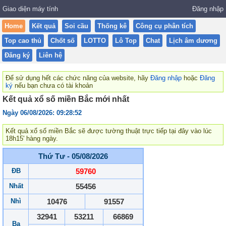
Giao diện máy tính
Đăng nhập
Home
Kết quả
Soi cầu
Thống kê
Công cụ phân tích
Top cao thủ
Chốt số
LOTTO
Lô Top
Chat
Lịch âm dương
Đăng ký
Liên hệ
Để sử dụng hết các chức năng của website, hãy
Đăng nhập
hoặc
Đăng
ký
nếu bạn chưa có tài khoản
Kết quả xổ số miền Bắc mới nhất
Ngày 06/08/2026: 09:28:52
Kết quả xổ số miền Bắc sẽ được tường thuật trực tiếp tại đây vào lúc
18h15' hàng ngày.
Thứ Tư - 05/08/2026
ĐB
59760
Nhất
55456
Nhì
10476
91557
32941
53211
66869
Ba