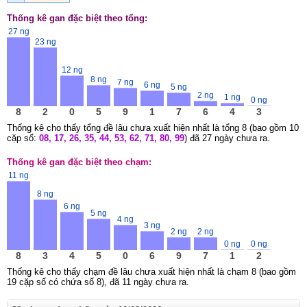
Thống kê gan đặc biệt theo tổng:
27 ng
23 ng
12 ng
8 ng
7 ng
6 ng
5 ng
2 ng
1 ng
0 ng
8
2
0
5
9
1
7
6
4
3
Thống kê cho thấy tổng đề lâu chưa xuất hiện nhất là tổng 8 (bao gồm 10
cặp số:
08, 17, 26, 35, 44, 53, 62, 71, 80, 99
) đã 27 ngày chưa ra.
Thống kê gan đặc biệt theo chạm:
11 ng
8 ng
6 ng
5 ng
4 ng
3 ng
2 ng
2 ng
0 ng
0 ng
8
3
4
5
0
6
9
7
1
2
Thống kê cho thấy chạm đề lâu chưa xuất hiện nhất là chạm 8 (bao gồm
19 cặp số có chứa số 8), đã 11 ngày chưa ra.