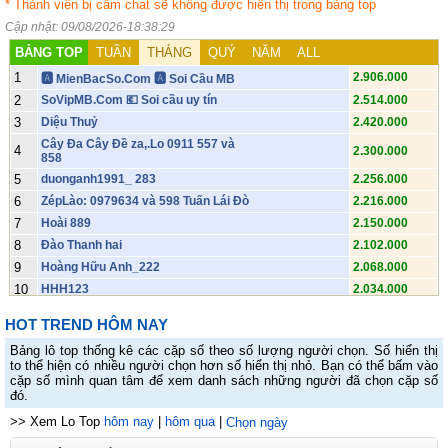
* Thành viên bị cấm chat sẽ không được hiển thị trong bảng top
Cập nhật: 09/08/2026-18:38:29
BẢNG TOP
TUẦN
THÁNG
QUÝ
NĂM
ALL
1
2.906.000
🅰️ MienBacSo.Com 🅰️ Soi Cầu MB
2
SoVipMB.Com 💶 Soi cầu uy tín
2.514.000
3
Diệu Thuỷ
2.420.000
Cây Đa Cây Đề za,.Lo 0911 557 và
4
2.300.000
858
5
duonganh1991_ 283
2.256.000
6
ZépLào: 0979634 và 598 Tuấn Lái Đò
2.216.000
7
Hoài 889
2.150.000
8
Đào Thanh hai
2.102.000
9
Hoàng Hữu Anh_222
2.068.000
10
HHH123
2.034.000
11
phangiakhoa71 342
2.018.000
HOT TREND HÔM NAY
12
Giang Thanh Thuỷ
1.982.000
Bảng lô top thống kê các cặp số theo số lượng người chọn. Số hiển thị
13
Huỳnh Hữu Sơn.492
1.896.000
to thể hiện có nhiều người chọn hơn số hiển thị nhỏ. Bạn có thể bấm vào
14
Khánh.391
1.874.000
cặp số mình quan tâm để xem danh sách những người đã chọn cặp số
đó.
15
Lê Khánh Huy 38
1.852.000
>> Xem Lo Top
16
yen-ngo36223 968
hôm nay
|
hôm qua
|
1.836.000
Chọn ngày
17
Vũ Tiến Anh 313
1.836.000