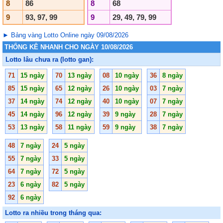
8
86
8
68
9
93, 97, 99
9
29, 49, 79, 99
► Bảng vàng Lotto Online ngày 09/08/2026
THỐNG KÊ NHANH CHO NGÀY 10/08/2026
Lotto lâu chưa ra (lotto gan):
71
15 ngày
70
13 ngày
08
10 ngày
36
8 ngày
85
15 ngày
65
12 ngày
26
10 ngày
03
7 ngày
37
14 ngày
74
12 ngày
40
10 ngày
07
7 ngày
45
14 ngày
96
12 ngày
39
9 ngày
28
7 ngày
53
13 ngày
58
11 ngày
59
9 ngày
38
7 ngày
48
7 ngày
24
5 ngày
55
7 ngày
33
5 ngày
64
7 ngày
72
5 ngày
23
6 ngày
82
5 ngày
92
6 ngày
Lotto ra nhiều trong tháng qua: