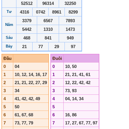
52512
96314
32250
Tư
4316
0742
8961
8299
3379
6567
7893
Năm
5442
1310
1473
Sáu
468
841
949
Bảy
21
77
29
97
Đầu
Đuôi
0
04
0
10, 50
1
10, 12, 14, 16, 17
1
21, 21, 41, 61
2
21, 21, 22, 27, 29
2
12, 22, 42, 42
3
34
3
73, 93
4
41, 42, 42, 49
4
04, 14, 34
5
50
5
6
61, 67, 68
6
16, 86
7
73, 77, 79
7
17, 27, 67, 77, 97