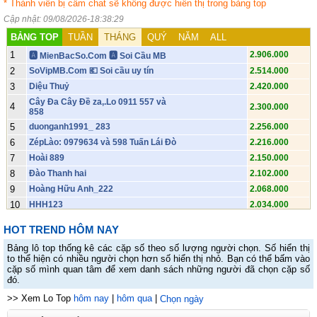
* Thành viên bị cấm chat sẽ không được hiển thị trong bảng top
Cập nhật: 09/08/2026-18:38:29
BẢNG TOP
TUẦN
THÁNG
QUÝ
NĂM
ALL
1
2.906.000
🅰️ MienBacSo.Com 🅰️ Soi Cầu MB
2
SoVipMB.Com 💶 Soi cầu uy tín
2.514.000
3
Diệu Thuỷ
2.420.000
Cây Đa Cây Đề za,.Lo 0911 557 và
4
2.300.000
858
5
duonganh1991_ 283
2.256.000
6
ZépLào: 0979634 và 598 Tuấn Lái Đò
2.216.000
7
Hoài 889
2.150.000
8
Đào Thanh hai
2.102.000
9
Hoàng Hữu Anh_222
2.068.000
10
HHH123
2.034.000
11
phangiakhoa71 342
2.018.000
HOT TREND HÔM NAY
12
Giang Thanh Thuỷ
1.982.000
Bảng lô top thống kê các cặp số theo số lượng người chọn. Số hiển thị
13
Huỳnh Hữu Sơn.492
1.896.000
to thể hiện có nhiều người chọn hơn số hiển thị nhỏ. Bạn có thể bấm vào
14
Khánh.391
1.874.000
cặp số mình quan tâm để xem danh sách những người đã chọn cặp số
đó.
15
Lê Khánh Huy 38
1.852.000
>> Xem Lo Top
16
yen-ngo36223 968
hôm nay
|
hôm qua
|
1.836.000
Chọn ngày
17
Vũ Tiến Anh 313
1.836.000